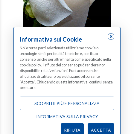
Informativa sui Cookie
Dina Panarotto
02 lug 2026
Noi e terze parti selezionate utilizziamo cookie o
tecnologie simili per finalità tecniche e, con il tuo
consenso, anche per altre finalità come specificato nella
cookie policy. Il rifiuto del consenso può rendere non
disponibili le relative funzioni. Puoi acconsentire
all’utilizzo di tali tecnologie utilizzando il pulsante
“Accetta”. Chiudendo questa informativa, continui senza
accettare.
SCOPRI DI PIÙ E PERSONALIZZA
INFORMATIVA SULLA PRIVACY
RIFIUTA
ACCETTA